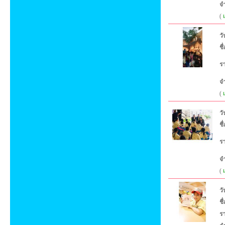
จ
(
วั
ชื
ร
จ
(
วั
ชื
ร
จ
(
วั
ชื
ร