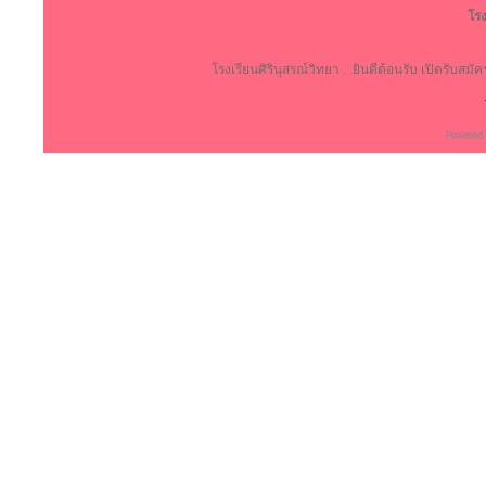
โรง
โรงเรียนศิรินุสรณ์วิทยา . .ยินดีต้อนรับ เปิดรับสม