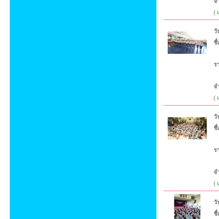
จ
(
วั
ชื
ร
จ
(
วั
ชื
ร
จ
(
วั
ชื