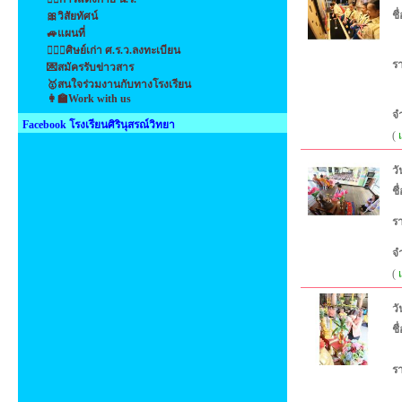
ชื
🎀วิสัยทัศน์
🚙แผนที่
👩‍❤️‍👩ศิษย์เก่า ศ.ร.ว.ลงทะเบียน
ร
💌สมัครรับข่าวสาร
🥇สนใจร่วมงานกับทางโรงเรียน
👩‍🏫Work with us
จ
Facebook โรงเรียนศิรินุสรณ์วิทยา
(
วั
ชื
ร
จ
(
วั
ชื
ร