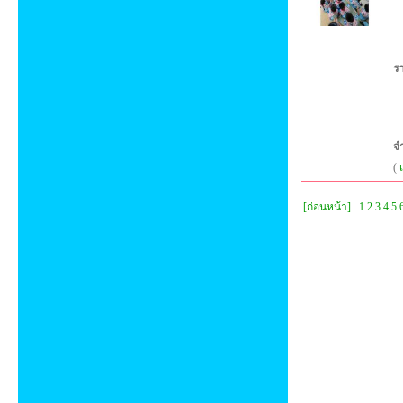
ร
จ
(
[ก่อนหน้า]
1
2
3
4
5