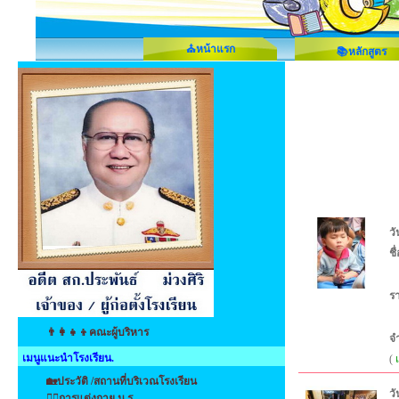
⛪หน้าแรก
📚หลักสูตร
วั
ชื
ร
👨‍👩‍👧‍👦คณะผู้บริหาร
จ
เมนูแนะนำโรงเรียน.
(
🏡ประวัติ /สถานที่บริเวณโรงเรียน
วั
👩‍⚕️การแต่งกาย น.ร.