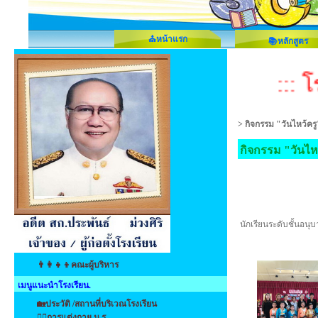
⛪หน้าแรก
📚หลักสูตร
::: โร
>
กิจกรรม "วันไหว้ครู
กิจกรรม "วันไห
นักเรียนระดับชั้นอน
👨‍👩‍👧‍👦คณะผู้บริหาร
เมนูแนะนำโรงเรียน.
🏡ประวัติ /สถานที่บริเวณโรงเรียน
👩‍⚕️การแต่งกาย น.ร.