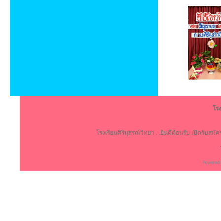
โรง
โรงเรียนศิรินุสรณ์วิทยา . .ยินดีต้อนรับ เปิดรับสม