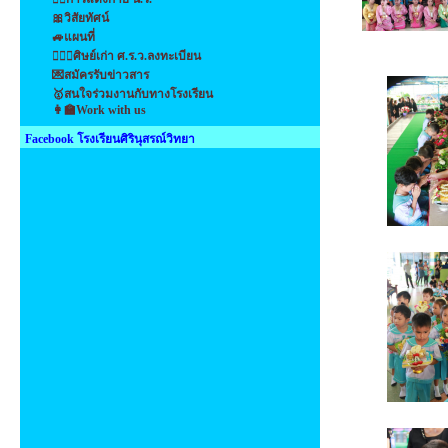
🎀วิสัยทัศน์
🚙แผนที่
👩‍❤️‍👩ศิษย์เก่า ศ.ร.ว.ลงทะเบียน
💌สมัครรับข่าวสาร
🥇สนใจร่วมงานกับทางโรงเรียน
👩‍🏫Work with us
Facebook โรงเรียนศิรินุสรณ์วิทยา