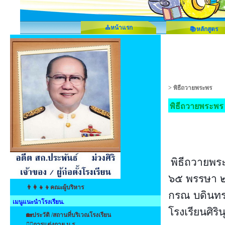
⛪หน้าแรก
📚หลักสูตร
>
พิธีถวายพระพร
พิธีถวายพระพร
พิธีถวายพ
๖๕ พรรษา ๒
👨‍👩‍👧‍👦คณะผู้บริหาร
กรณ บดินท
เมนูแนะนำโรงเรียน.
โรงเรียนศิริ
🏡ประวัติ /สถานที่บริเวณโรงเรียน
👩‍⚕️การแต่งกาย น.ร.