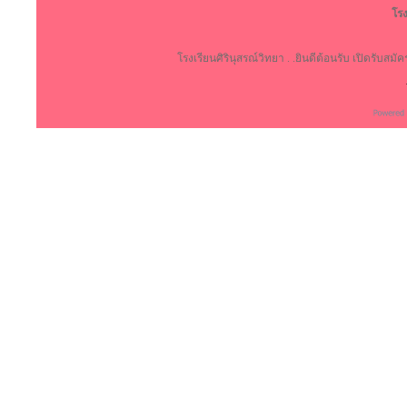
โรง
โรงเรียนศิรินุสรณ์วิทยา . .ยินดีต้อนรับ เปิดรับสม