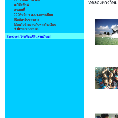
ทดลองทางวิทย
🎀วิสัยทัศน์
🚙แผนที่
👩‍❤️‍👩ศิษย์เก่า ศ.ร.ว.ลงทะเบียน
💌สมัครรับข่าวสาร
🥇สนใจร่วมงานกับทางโรงเรียน
👩‍🏫Work with us
Facebook โรงเรียนศิรินุสรณ์วิทยา