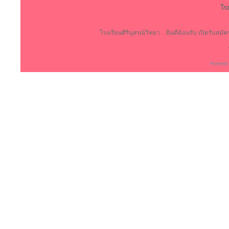
โรง
โรงเรียนศิรินุสรณ์วิทยา . .ยินดีต้อนรับ เปิดรับสม