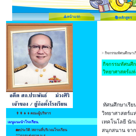
⛪หน้าแรก
📚หลักสูตร
>
กิจกรรมทัศนศึกษาเรี
กิจกรรมทัศนศึกษ
วิทยาศาสตร์แห่
ทัศนศึกษาเรียน
วิทยาศาสตร์แห
👨‍👩‍👧‍👦คณะผู้บริหาร
เทคโนโลยี นักเ
เมนูแนะนำโรงเรียน.
สนุกสนาน จากช
🏡ประวัติ /สถานที่บริเวณโรงเรียน
👩‍⚕️การแต่งกาย น.ร.