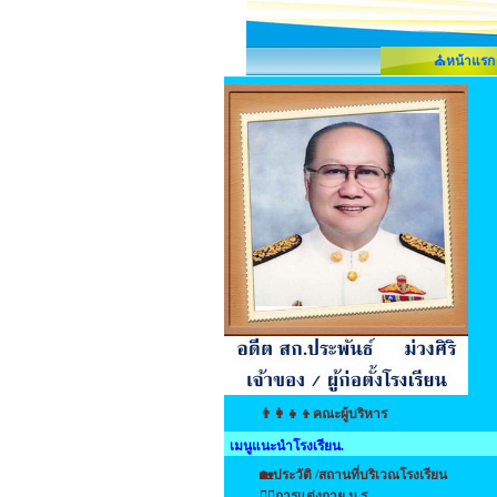
⛪หน้าแรก
👨‍👩‍👧‍👦คณะผู้บริหาร
เมนูแนะนำโรงเรียน.
🏡ประวัติ /สถานที่บริเวณโรงเรียน
👩‍⚕️การแต่งกาย น.ร.