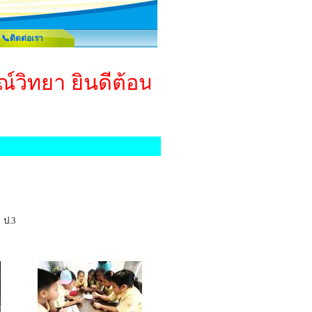
📞ติดต่อเรา
ณ์วิทยา ยินดีต้อนรับทุกท่านค่ะ... เ
 ป.3