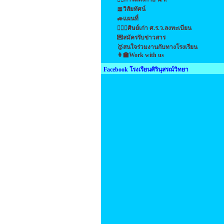
🎀วิสัยทัศน์
🚙แผนที่
👩‍❤️‍👩ศิษย์เก่า ศ.ร.ว.ลงทะเบียน
💌สมัครรับข่าวสาร
🥇สนใจร่วมงานกับทางโรงเรียน
👩‍🏫Work with us
Facebook โรงเรียนศิรินุสรณ์วิทยา