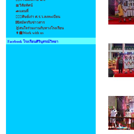
🎀วิสัยทัศน์
🚙แผนที่
👩‍❤️‍👩ศิษย์เก่า ศ.ร.ว.ลงทะเบียน
💌สมัครรับข่าวสาร
🥇สนใจร่วมงานกับทางโรงเรียน
👩‍🏫Work with us
Facebook โรงเรียนศิรินุสรณ์วิทยา