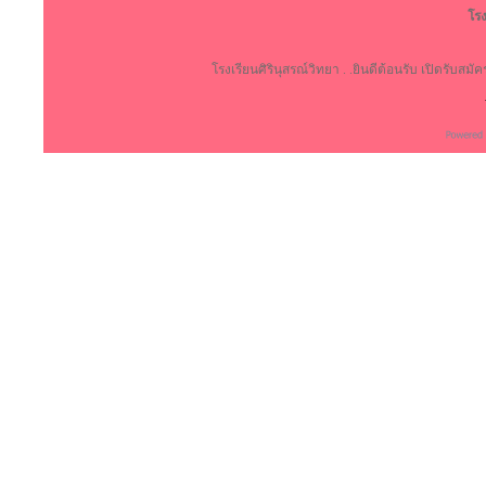
โรง
โรงเรียนศิรินุสรณ์วิทยา . .ยินดีต้อนรับ เปิดรับสม