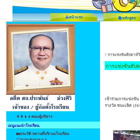
⛪หน้าแรก
📚หลักสูตร
>
การแข่งขันสัปดาห์
การแข่งขันสัปด
เข้าร่วมการแข่งขั
รางวัล ชนะเลิศ (16/
👨‍👩‍👧‍👦คณะผู้บริหาร
เมนูแนะนำโรงเรียน.
🏡ประวัติ /สถานที่บริเวณโรงเรียน
👩‍⚕️การแต่งกาย น.ร.