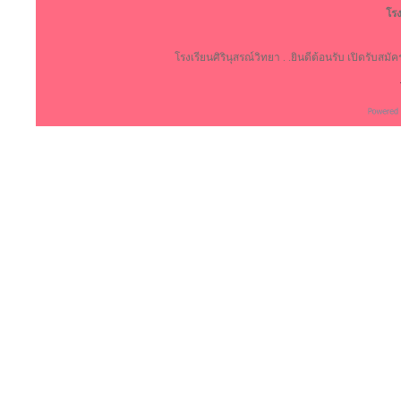
โรง
โรงเรียนศิรินุสรณ์วิทยา . .ยินดีต้อนรับ เปิดรับสม