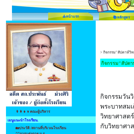
⛪หน้าแรก
📚หลักสูตร
>
กิจกรรม"สัปดาห์วิ
กิจกรรม"สัปดาห
กิจกรรมวันวิ
พระบาทสมเด็
👨‍👩‍👧‍👦คณะผู้บริหาร
วิทยาศาสตร์
เมนูแนะนำโรงเรียน.
กับวิทยาศาส
🏡ประวัติ /สถานที่บริเวณโรงเรียน
👩‍⚕️การแต่งกาย น.ร.