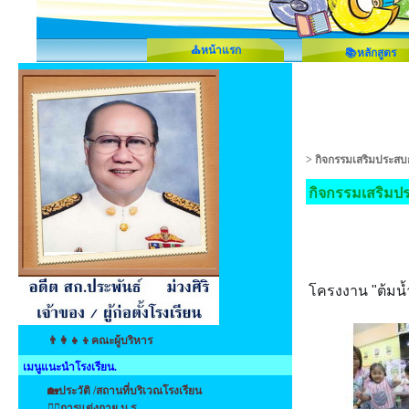
⛪หน้าแรก
📚หลักสูตร
>
กิจกรรมเสริมประสบ
กิจกรรมเสริมป
โครงงาน "ต้มน้
👨‍👩‍👧‍👦คณะผู้บริหาร
เมนูแนะนำโรงเรียน.
🏡ประวัติ /สถานที่บริเวณโรงเรียน
👩‍⚕️การแต่งกาย น.ร.