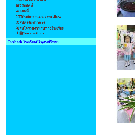
🎀วิสัยทัศน์
🚙แผนที่
👩‍❤️‍👩ศิษย์เก่า ศ.ร.ว.ลงทะเบียน
💌สมัครรับข่าวสาร
🥇สนใจร่วมงานกับทางโรงเรียน
👩‍🏫Work with us
Facebook โรงเรียนศิรินุสรณ์วิทยา