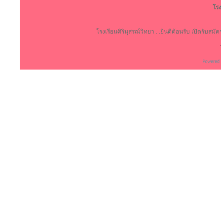
โรง
โรงเรียนศิรินุสรณ์วิทยา . .ยินดีต้อนรับ เปิดรับสม