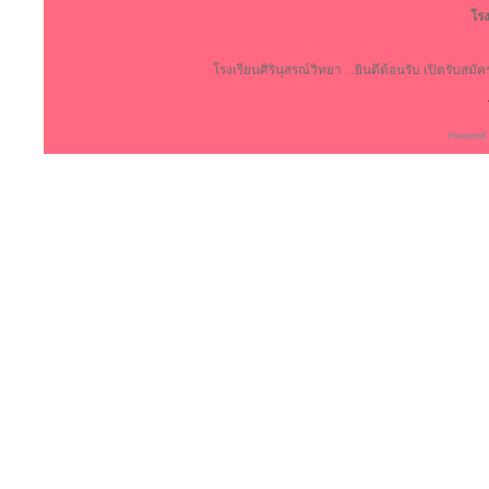
โรง
โรงเรียนศิรินุสรณ์วิทยา . .ยินดีต้อนรับ เปิดรับสม