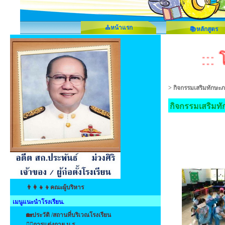
⛪หน้าแรก
📚หลักสูตร
::: 
>
กิจกรรมเสริมทักษะ
กิจกรรมเสริมท
👨‍👩‍👧‍👦คณะผู้บริหาร
เมนูแนะนำโรงเรียน.
🏡ประวัติ /สถานที่บริเวณโรงเรียน
👩‍⚕️การแต่งกาย น.ร.