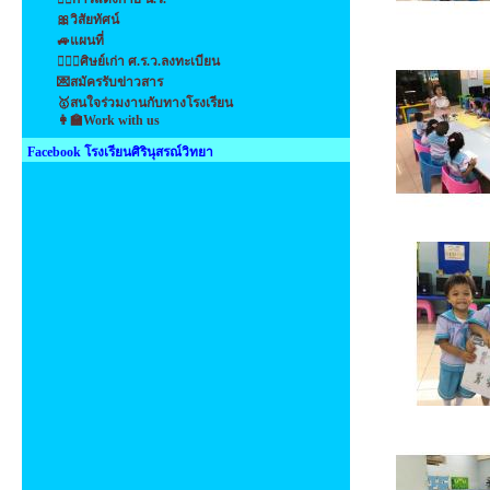
🎀วิสัยทัศน์
🚙แผนที่
👩‍❤️‍👩ศิษย์เก่า ศ.ร.ว.ลงทะเบียน
💌สมัครรับข่าวสาร
🥇สนใจร่วมงานกับทางโรงเรียน
👩‍🏫Work with us
Facebook โรงเรียนศิรินุสรณ์วิทยา