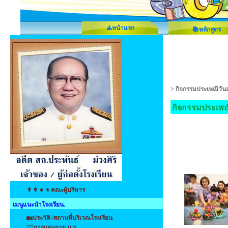
⛪หน้าแรก
📚หลักสูตร
>
กิจกรรมประเพณีวัน
กิจกรรมประเพณ
👨‍👩‍👧‍👦คณะผู้บริหาร
เมนูแนะนำโรงเรียน.
🏡ประวัติ /สถานที่บริเวณโรงเรียน
👩‍⚕️การแต่งกาย น.ร.