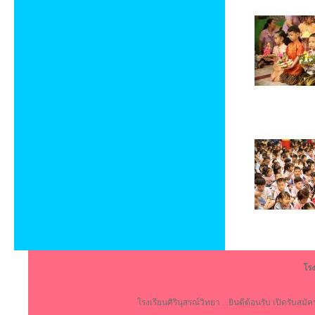
โรง
โรงเรียนศิรินุสรณ์วิทยา . .ยินดีต้อนรับ เปิดรับสม