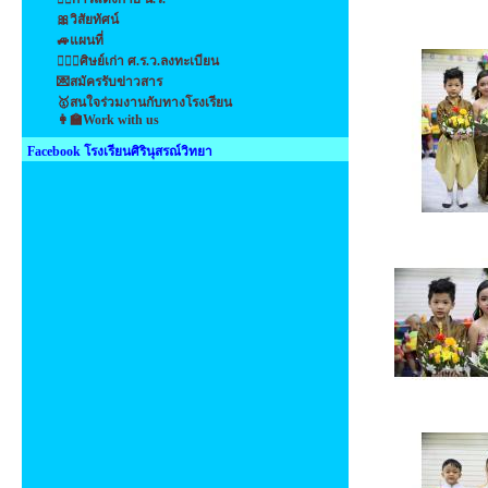
🎀วิสัยทัศน์
🚙แผนที่
👩‍❤️‍👩ศิษย์เก่า ศ.ร.ว.ลงทะเบียน
💌สมัครรับข่าวสาร
🥇สนใจร่วมงานกับทางโรงเรียน
👩‍🏫Work with us
Facebook โรงเรียนศิรินุสรณ์วิทยา