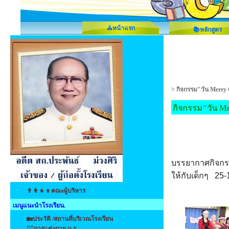
⛪หน้าแรก
📚หลักสูตร
>
กิจกรรม"วัน Merry
กิจกรรม"วัน Me
บรรยากาศกิจกร
ให้กับเด็กๆ 25-
👨‍👩‍👧‍👦คณะผู้บริหาร
เมนูแนะนำโรงเรียน.
🏡ประวัติ /สถานที่บริเวณโรงเรียน
👩‍⚕️การแต่งกาย น.ร.