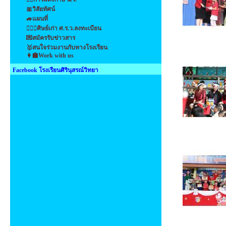
🎀วิสัยทัศน์
🚙แผนที่
👩‍❤️‍👩ศิษย์เก่า ศ.ร.ว.ลงทะเบียน
💌สมัครรับข่าวสาร
🥇สนใจร่วมงานกับทางโรงเรียน
👩‍🏫Work with us
Facebook โรงเรียนศิรินุสรณ์วิทยา