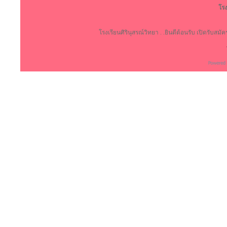
โรง
โรงเรียนศิรินุสรณ์วิทยา . .ยินดีต้อนรับ เปิดรับสม