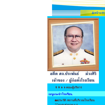
⛪หน้าแรก
👨‍👩‍👧‍👦คณะผู้บริหาร
เมนูแนะนำโรงเรียน.
🏡ประวัติ /สถานที่บริเวณโรงเรียน
👩‍⚕️การแต่งกาย น.ร.