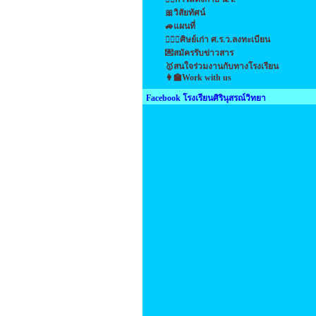
🎀วิสัยทัศน์
🚙แผนที่
👩‍❤️‍👩ศิษย์เก่า ศ.ร.ว.ลงทะเบียน
💌สมัครรับข่าวสาร
🥇สนใจร่วมงานกับทางโรงเรียน
👩‍🏫Work with us
Facebook โรงเรียนศิรินุสรณ์วิทยา