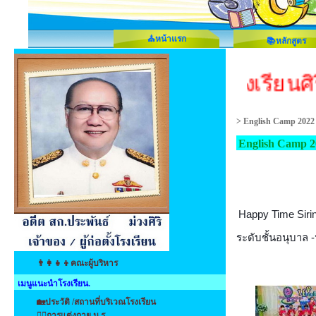
⛪หน้าแรก
📚หลักสูตร
::: โรงเรียนศิ
>
English Camp 2022
English Camp 2
Happy Time
Sir
ระดับชั้นอนุบาล 
👨‍👩‍👧‍👦คณะผู้บริหาร
เมนูแนะนำโรงเรียน.
🏡ประวัติ /สถานที่บริเวณโรงเรียน
👩‍⚕️การแต่งกาย น.ร.