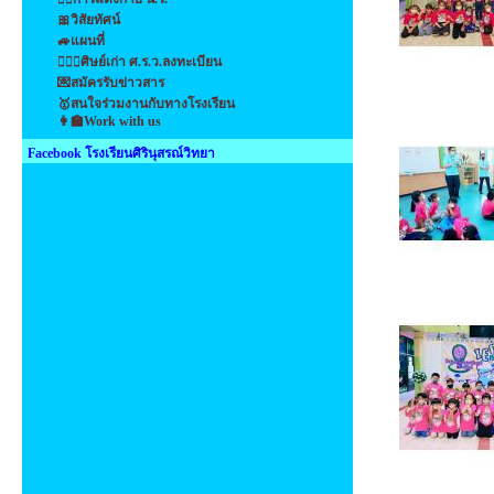
🎀วิสัยทัศน์
🚙แผนที่
👩‍❤️‍👩ศิษย์เก่า ศ.ร.ว.ลงทะเบียน
💌สมัครรับข่าวสาร
🥇สนใจร่วมงานกับทางโรงเรียน
👩‍🏫Work with us
Facebook โรงเรียนศิรินุสรณ์วิทยา