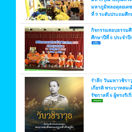
มหาภูมิพลอดุลยเด
ที่ 9 ระดับประถมศึกษ
กิจกรรมสอบธรรมศึก
ศึกษาปีที่ 6 ประจำป
รำลึก วันมหาวชิราว
เกียรติ พระบาทสมเด็
รัชกาลที่ 6 ผู้ทรงริ