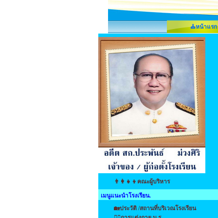
⛪หน้าแรก
👨‍👩‍👧‍👦คณะผู้บริหาร
เมนูแนะนำโรงเรียน.
🏡ประวัติ /สถานที่บริเวณโรงเรียน
👩‍⚕️การแต่งกาย น.ร.