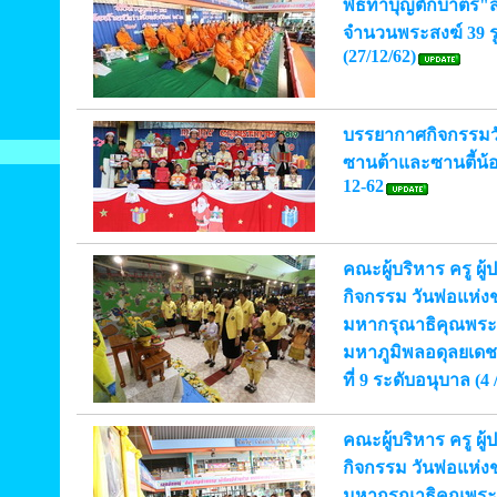
พิธีทำบุญตักบาตร"ส่
จำนวนพระสงฆ์ 39 รู
(27/12/62)
บรรยากาศกิจกรรมวั
ซานต้าและซานตี้น้
12-62
คณะผู้บริหาร ครู ผู
กิจกรรม วันพ่อแห่ง
มหากรุณาธิคุณพร
มหาภูมิพลอดุลยเด
ที่ 9 ระดับอนุบาล (4 
คณะผู้บริหาร ครู ผู
กิจกรรม วันพ่อแห่ง
มหากรุณาธิคุณพร