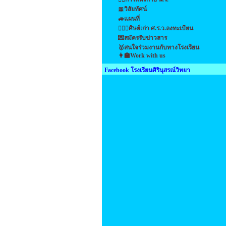
🎀วิสัยทัศน์
🚙แผนที่
👩‍❤️‍👩ศิษย์เก่า ศ.ร.ว.ลงทะเบียน
💌สมัครรับข่าวสาร
🥇สนใจร่วมงานกับทางโรงเรียน
👩‍🏫Work with us
Facebook โรงเรียนศิรินุสรณ์วิทยา