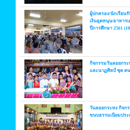
ผู้ปกครอง/นักเรียน
เงินอุดหนุน/อาหาร
ปีการศึกษา 2561 (10
กิจกรรมวันลอยกระ
และนาฏศิลป์ ชุด ดน
วันลอยกระทง กิจกรรมท
ขนบธรรมเนียมประเพ