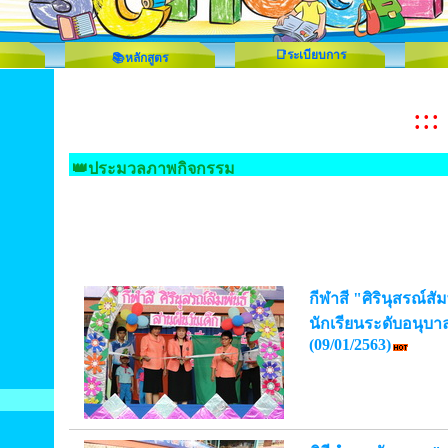
📑ระเบียบการ
📚หลักสูตร
::: 
👑ประมวลภาพกิจกรรม
กีฬาสี "ศิรินุสรณ์สั
นักเรียนระดับอนุบา
(09/01/2563)